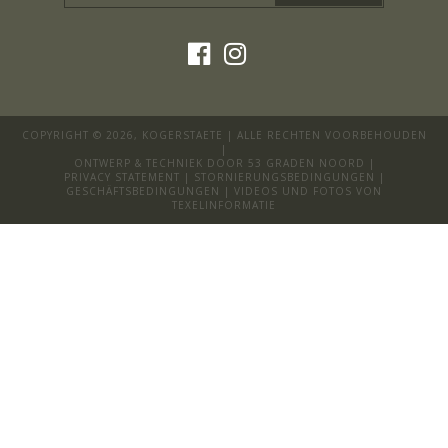
COPYRIGHT © 2026,
KOGERSTAETE
| ALLE RECHTEN VOORBEHOUDEN
|
ONTWERP & TECHNIEK DOOR
53 GRADEN NOORD
|
PRIVACY STATEMENT
|
STORNIERUNGSBEDINGUNGEN
|
GESCHÄFTSBEDINGUNGEN
| VIDEOS UND FOTOS VON
TEXELINFORMATIE