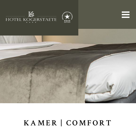
KAMERS & SUITES
RESTAURANT
ARRANGEMENTEN
INFORMATIE
VACATURES
WEBSHOP
KAMER |
COMFORT
Zoeken