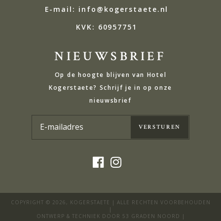
E-mail: info@kogerstaete.nl
KVK:
60957751
NIEUWSBRIEF
Op de hoogte blijven van Hotel
Kogerstaete? Schrijf je in op onze
nieuwsbrief
COPYRIGHT © 2026,
KOGERSTAETE
| ALLE RECHTEN VOORBEHOUDEN
|
ONTWERP & TECHNIEK DOOR
53 GRADEN NOORD
|