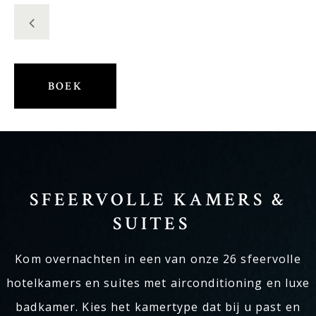
Tel: +31 (0) 222 327 733
E-mail: info@kogerstaete.nl
Contact
BOEK
Vacatures
NL
BOEK
SFEERVOLLE KAMERS &
SUITES
Kom overnachten in een van onze 26 sfeervolle
hotelkamers en suites met airconditioning en luxe
badkamer. Kies het kamertype dat bij u past en