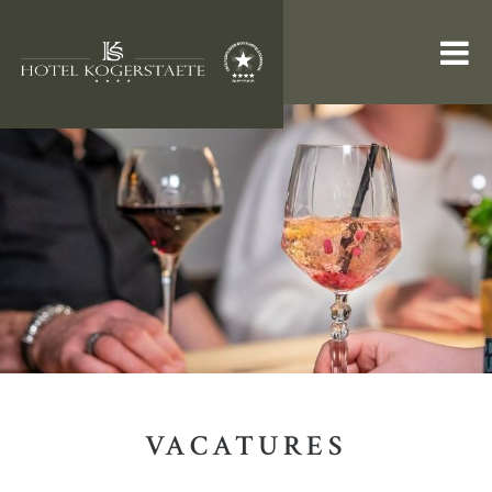
KAMERS & SUITES
RESTAURANT
ARRANGEMENTEN
INFORMATIE
VACATURES
WEBSHOP
VACATURES
Zoeken