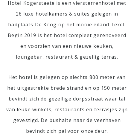
Hotel Kogerstaete is een viersterrenhotel met
Tel: +31 (0) 222 327 733
26 luxe hotelkamers & suites gelegen in
E-mail: info@kogerstaete.nl
badplaats De Koog op het mooie eiland Texel.
Contact
Begin 2019 is het hotel compleet gerenoveerd
Vacatures
en voorzien van een nieuwe keuken,
NL
loungebar, restaurant & gezellig terras.
BOEK
Het hotel is gelegen op slechts 800 meter van
het uitgestrekte brede strand en op 150 meter
bevindt zich de gezellige dorpsstraat waar tal
van leuke winkels, restaurants en terrasjes zijn
gevestigd. De bushalte naar de veerhaven
bevindt zich pal voor onze deur.