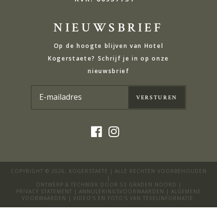
NIEUWSBRIEF
Op de hoogte blijven van Hotel
Kogerstaete? Schrijf je in op onze
nieuwsbrief
COPYRIGHT © 2026,
KOGERSTAETE
| ALLE RECHTEN VOORBEHOUDEN
|
ONTWERP & TECHNIEK DOOR
53 GRADEN NOORD
|
PRIVACY STATEMENT
|
ANNULERINGSVOORWAARDEN
|
ALGEMENE
VOORWAARDEN
| VIDEO'S EN FOTO'S VAN
TEXELINFORMATIE
.